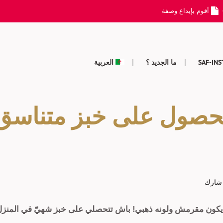
أقوم بإيداع وصفة
SAF-IN
ما الجديد ؟
العربية
حصول على خبز متناسق
شارك
ش ولونه ذهبي! باش تتحصلي على خبز شهيّ في المنزل، @Mysscook شاركتنا نصي