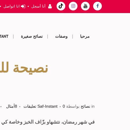
أنا أسجل
•
انا اتواصل
•
مرحبا
وصفات
نصائح صغيرة
STANT
نصيحة لل
in
نصائح
بواسطة
0 تعليقات
Saf-Instant
8
أمثال
في شهر رمضان، نتشهاو بزّاف الخبز وخاصة كي يكون مقرم