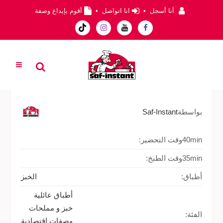
أنا أسجل
•
انا اتواصل
•
أقوم بإيداع وصفة
بواسطة
Saf-Instant
40min
وقت التحضير:
35min
وقت الطبخ:
أطباق:
الخبز
أطباق عائلية
خبز و مملحات
الفئة:
وصفات إقتصادية