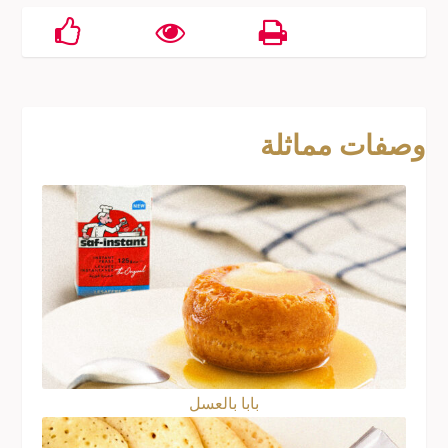
وصفات مماثلة
بابا بالعسل