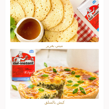
ميني بغرير
كيش بالسلق