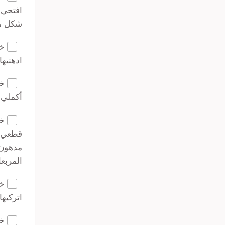
افتحي 
شكل مست
خط
ادهنيها
خط
أكملي 
خط
مدهون 
المربع
خط
اتركيها تختمر لمد
خط