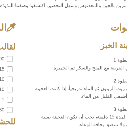
زين بالجبن والمعدنوس وسهل التحضير. اكتشفوا وصفتنا اللذيذة 
ات
ال
نة الخبز:
لقالب
500غ ف
وة 1
الفرينة مع الملح والسكر ثم الخميرة.
15غ خميرة f-instant
10غ مل
وة 2
يت الزيتون ثم الماء تدريجياً. إذا كانت العجينة
10غ سك
أضيفي القليل من الماء.
1 ملعقة كبيرة زيت الزيتون
وة 3
30 سل ما
اعجني لمدة 15 دقيقة، يجب أن تكون العجينة صلبة
للحش
ولا تلتصق بحافة الوعاء.