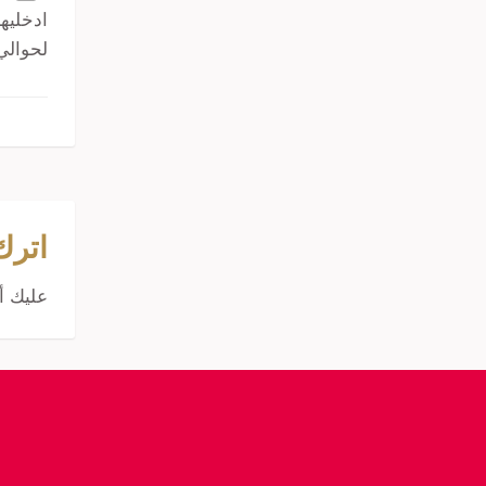
لحوالي 30 دقي
اترك
عليك أ