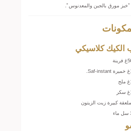
“خبز مورق بالجبن والمعدنوس “.
مكونات
 الكيك كلاسيكي
رينة
Sa.
ح
ر
ء
و