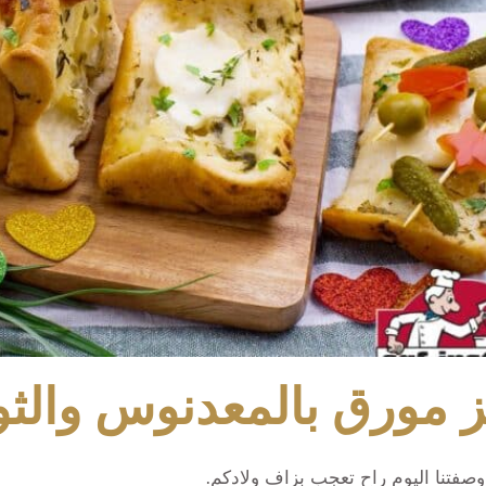
 مورق بالمعدنوس والثو
 وصفتنا اليوم راح تعجب بزاف ولادكم.