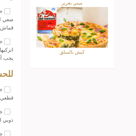
ميني بغرير
خط
ضعي ال
قماش.
خط
اتركيه
كيش بالسلق
يجب أن
للح
خط
قطعي ا
خط
ذوبي ا
خط