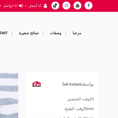
أنا أسجل
•
انا اتواصل
•
مرحبا
وصفات
نصائح صغيرة
STANT
بواسطة
Saf-Instant
1h
وقت التحضير:
30min
وقت الطبخ: