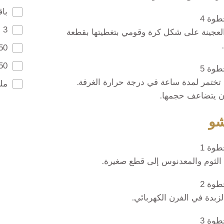
با
وة 4
3 حبات ثوم
عجينة على شكل كرة وقومي بتغطيتها بقطعة
50غ زبد
250غ جبن
وة 5
ا تختمر لمدة ساعة في درجة حرارة الغرفة.
مل
 يتضاعف حجمها.
شو
وة 1
لثوم والمعدنوس إلى قطع صغيرة.
وة 2
لزبدة في الفرن الكهربائي.
وة 3