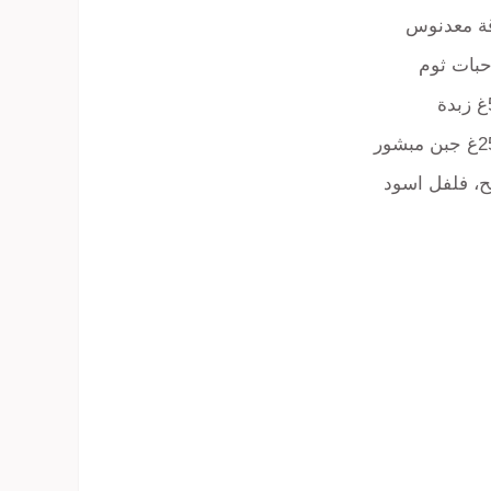
قة معدنوس
ة
 مبشور
ح، فلفل اسود