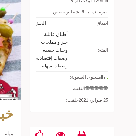
1h 30min
وقت الراحة
خبزة لثمانية 8 اشخاص
حصص
أطباق:
الخبز
أطباق عائلية
خبز و مملحات
الفئة:
وجبات خفيفة
وصفات إقتصادية
وصفات سهلة
مستوى الصعوبة:
التقييم:
25 فبراير، 2021
خلقت:
خبز
ميام !