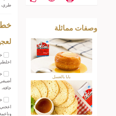
طري، م
خطو
وصفات مماثلة
لعجي
خط
اخلطي 
خط
بابا بالعسل
أضيفي ز
جافة، 
خط
وناعمة 