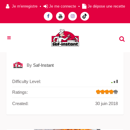
Je m'enregistre
•
Je me connecte
•
Je dépose une recette
By
Saf-Instant
Difficulty Level:
Ratings:
Created:
30 juin 2018