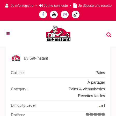
Je m'enregistre
•
Je me connecte
•
Je dépose une recette
By
Saf-Instant
Cuisine:
Pains
À partager
Category:
Pains & viennoiseries
Recettes faciles
Difficulty Level:
Ratings: