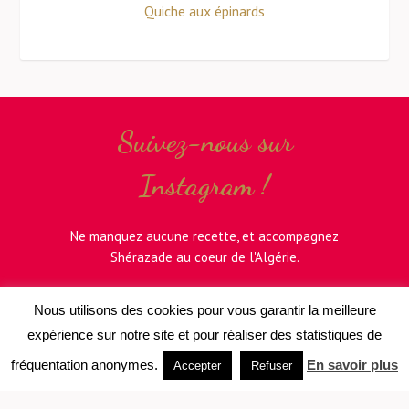
Quiche aux épinards
Suivez-nous sur
Instagram !
Ne manquez aucune recette, et accompagnez
Shérazade au coeur de l'Algérie.
Nous utilisons des cookies pour vous garantir la meilleure
expérience sur notre site et pour réaliser des statistiques de
fréquentation anonymes.
En savoir plus
Accepter
Refuser
© 2024 •
MENTIONS LÉGALES