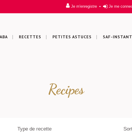
Je m'enregistre
•
Je me conne
ABA
RECETTES
PETITES ASTUCES
SAF-INSTAN
Recipes
Type de recette
Sor