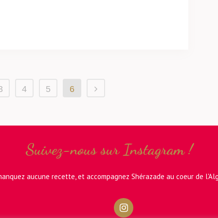
3
4
5
6
Suivez-nous sur Instagram !
anquez aucune recette, et accompagnez Shérazade au coeur de l'Alg