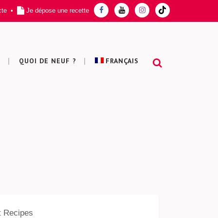
cte
•
Je dépose une recette
T
QUOI DE NEUF ?
FRANÇAIS
t Recipes