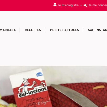
Je m'enregistre
•
Je me conne
MARHABA
RECETTES
PETITES ASTUCES
SAF-INSTA