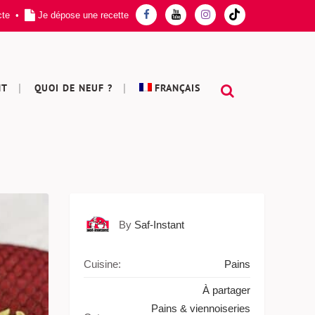
cte
•
Je dépose une recette
NT
QUOI DE NEUF ?
FRANÇAIS
By
Saf-Instant
Cuisine:
Pains
À partager
Pains & viennoiseries