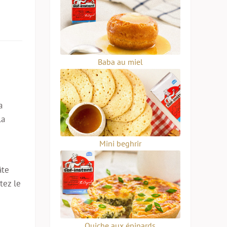
Baba au miel
a
la
Mini beghrir
âte
tez le
Quiche aux épinards