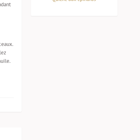
ndant
ceaux.
lez
uile.