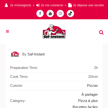
Je m'enregistre
•
Je me connecte
•
Je dépose une recette
By
Saf-Instant
Preparation Time:
2h
Cook Time:
20min
Cuisine:
Pizzas
À partager
Category:
Pizza & plus
Recettes faciles