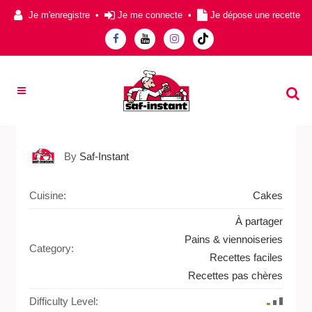
Je m'enregistre
•
Je me connecte
•
Je dépose une recette
By
Saf-Instant
Cuisine:
Cakes
À partager
Pains & viennoiseries
Category:
Recettes faciles
Recettes pas chères
Difficulty Level: