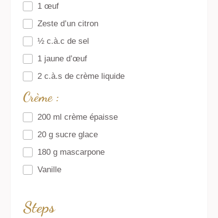
1 œuf
Zeste d’un citron
½ c.à.c de sel
1 jaune d’œuf
2 c.à.s de crème liquide
Crème :
200 ml crème épaisse
20 g sucre glace
180 g mascarpone
Vanille
Steps