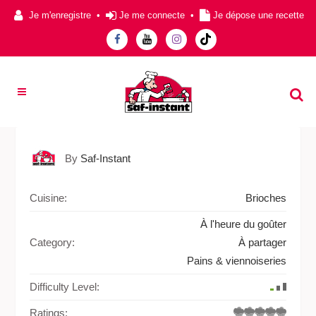
Je m'enregistre
•
Je me connecte
•
Je dépose une recette
By
Saf-Instant
Cuisine:
Brioches
À l'heure du goûter
Category:
À partager
Pains & viennoiseries
Difficulty Level:
Ratings: