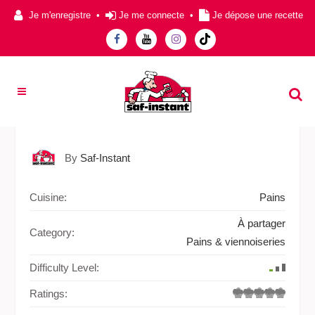
Je m'enregistre
•
Je me connecte
•
Je dépose une recette
By
Saf-Instant
Cuisine:
Pains
À partager
Category:
Pains & viennoiseries
Difficulty Level:
Ratings: