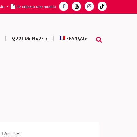
cte
•
Je dépose une recette
T
QUOI DE NEUF ?
FRANÇAIS
t Recipes