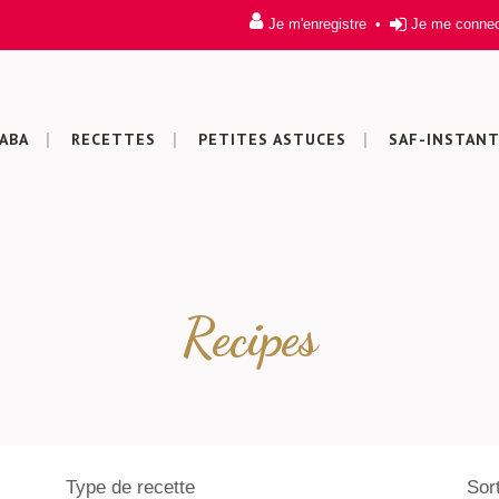
Je m'enregistre
•
Je me conne
ABA
RECETTES
PETITES ASTUCES
SAF-INSTAN
Recipes
Type de recette
Sor