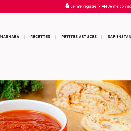
Je m'enregistre
•
Je me conne
MARHABA
RECETTES
PETITES ASTUCES
SAF-INSTA