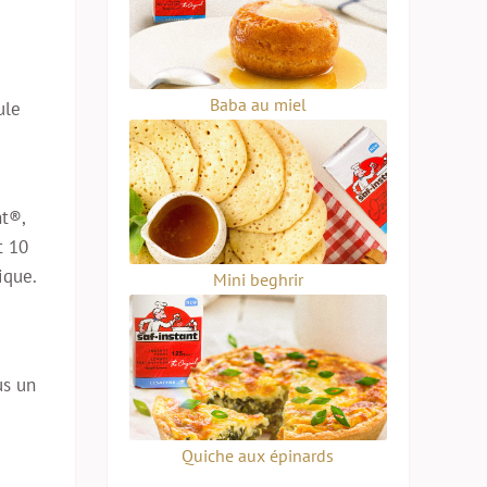
Baba au miel
ule
nt®,
t 10
ique.
Mini beghrir
us un
Quiche aux épinards