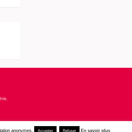
rie.
entation anonymes.
En savoir plus
Accepter
Refuser