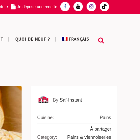
cte
•
Je dépose une recette
NT
QUOI DE NEUF ?
FRANÇAIS
By
Saf-Instant
Cuisine:
Pains
À partager
Category:
Pains & viennoiseries