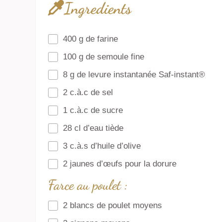
Ingredients
400 g de farine
100 g de semoule fine
8 g de levure instantanée Saf-instant®
2 c.à.c de sel
1 c.à.c de sucre
28 cl d’eau tiède
3 c.à.s d’huile d’olive
2 jaunes d’œufs pour la dorure
Farce au poulet :
2 blancs de poulet moyens