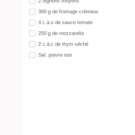
2 oignons moyens
300 g de fromage crémeux
4 c.à.s de sauce tomate
250 g de mozzarella
2 c.à.c de thym séché
Sel, poivre noir