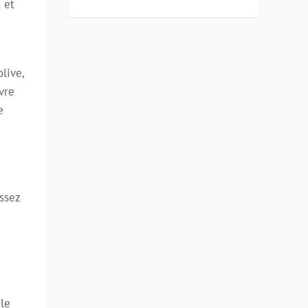
 et
olive,
vre
e
ssez
gle