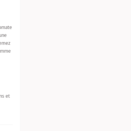
tomate
 une
semez
comme
ns et