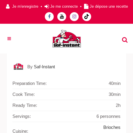
Je m'enregistre
•
Je me connecte
•
Je dépose une recette
By
Saf-Instant
Preparation Time:
40min
Cook Time:
30min
Ready Time:
2h
Servings:
6 personnes
Brioches
Cuisine: