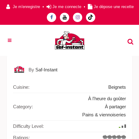
Je m'enregistre
•
Je me connecte
•
Je dépose une recette
By
Saf-Instant
Cuisine:
Beignets
À l'heure du goûter
Category:
À partager
Pains & viennoiseries
Difficulty Level:
Ratings: