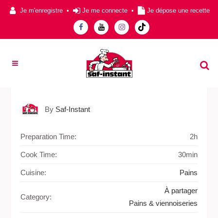
Je m'enregistre
•
Je me connecte
•
Je dépose une recette
By
Saf-Instant
Preparation Time:
2h
Cook Time:
30min
Cuisine:
Pains
À partager
Category:
Pains & viennoiseries